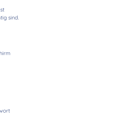
st
ig sind.
chirm
wort