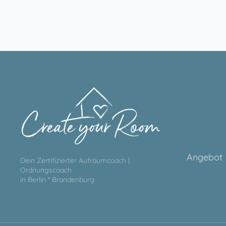
Angebot
Dein Zertifizierter Aufräumcoach |
Ordnungscoach
in Berlin * Brandenburg