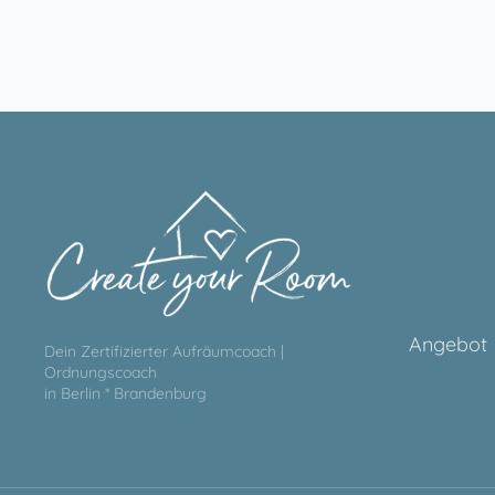
Angebot
Dein Zertifizierter Aufräumcoach |
Ordnungscoach
in Berlin * Brandenburg