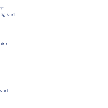
st
ig sind.
chirm
wort